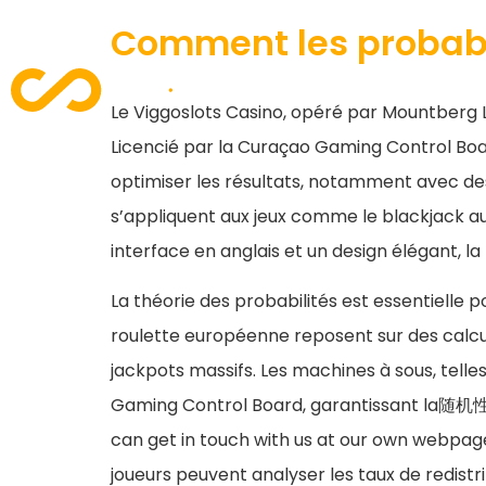
Comment les probabil
Le Viggoslots Casino, opéré par Mountberg L
Licencié par la Curaçao Gaming Control Boar
optimiser les résultats, notamment avec de
s’appliquent aux jeux comme le blackjack au 
interface en anglais et un design élégant, la
La théorie des probabilités est essentielle p
roulette européenne reposent sur des calcu
jackpots massifs. Les machines à sous, telle
Gaming Control Board, garantissant la随机性. 
can get in touch with us at our own webpag
joueurs peuvent analyser les taux de redist