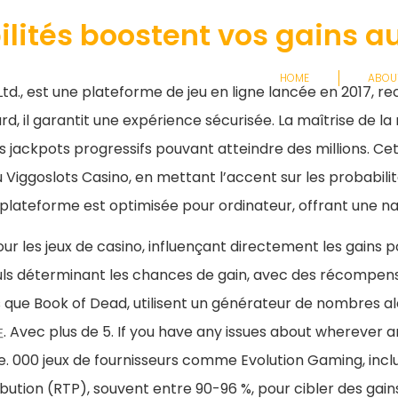
ités boostent vos gains a
HOME
ABOU
td., est une plateforme de jeu en ligne lancée en 2017, 
d, il garantit une expérience sécurisée. La maîtrise de l
s jackpots progressifs pouvant atteindre des millions. C
Viggoslots Casino, en mettant l’accent sur les probabilit
 plateforme est optimisée pour ordinateur, offrant une nav
our les jeux de casino, influençant directement les gains p
ls déterminant les chances de gain, avec des récompens
s que Book of Dead, utilisent un générateur de nombres al
Avec plus de 5. If you have any issues about wherever 
e. 000 jeux de fournisseurs comme Evolution Gaming, incl
ribution (RTP), souvent entre 90-96 %, pour cibler des ga