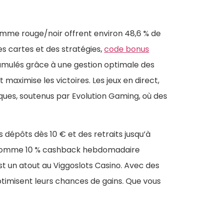
comme rouge/noir offrent environ 48,6 % de
s cartes et des stratégies,
code bonus
cumulés grâce à une gestion optimale des
maximise les victoires. Les jeux en direct,
ques, soutenus par Evolution Gaming, où des
s dépôts dès 10 € et des retraits jusqu’à
ons comme 10 % cashback hebdomadaire
est un atout au Viggoslots Casino. Avec des
optimisent leurs chances de gains. Que vous