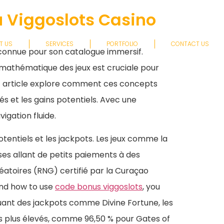
u Viggoslots Casino
T US
SERVICES
PORTFOLIO
CONTACT US
reconnue pour son catalogue immersif.
a mathématique des jeux est cruciale pour
et article explore comment ces concepts
és et les gains potentiels. Avec une
igation fluide.
otentiels et les jackpots. Les jeux comme la
es allant de petits paiements à des
éatoires (RNG) certifié par la Curaçao
and how to use
code bonus viggoslots
, you
uant des jackpots comme Divine Fortune, les
ins plus élevés, comme 96,50 % pour Gates of